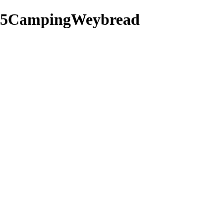
6-25CampingWeybread