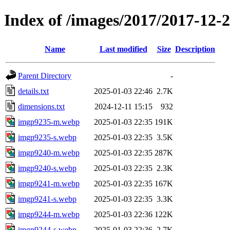
Index of /images/2017/2017-12
Name
Last modified
Size
Description
Parent Directory
-
details.txt
2025-01-03 22:46
2.7K
dimensions.txt
2024-12-11 15:15
932
imgp9235-m.webp
2025-01-03 22:35
191K
imgp9235-s.webp
2025-01-03 22:35
3.5K
imgp9240-m.webp
2025-01-03 22:35
287K
imgp9240-s.webp
2025-01-03 22:35
2.3K
imgp9241-m.webp
2025-01-03 22:35
167K
imgp9241-s.webp
2025-01-03 22:35
3.3K
imgp9244-m.webp
2025-01-03 22:36
122K
imgp9244-s.webp
2025-01-03 22:36
2.7K