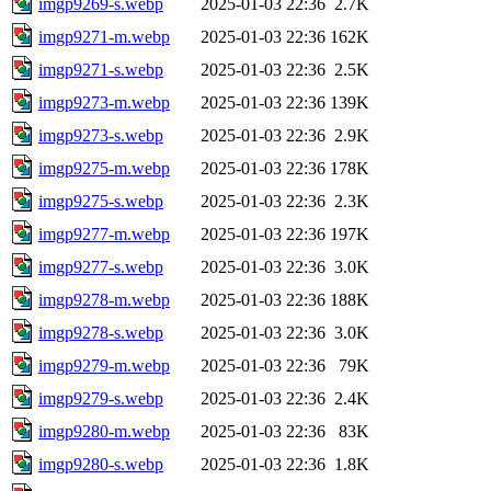
imgp9269-s.webp
2025-01-03 22:36
2.7K
imgp9271-m.webp
2025-01-03 22:36
162K
imgp9271-s.webp
2025-01-03 22:36
2.5K
imgp9273-m.webp
2025-01-03 22:36
139K
imgp9273-s.webp
2025-01-03 22:36
2.9K
imgp9275-m.webp
2025-01-03 22:36
178K
imgp9275-s.webp
2025-01-03 22:36
2.3K
imgp9277-m.webp
2025-01-03 22:36
197K
imgp9277-s.webp
2025-01-03 22:36
3.0K
imgp9278-m.webp
2025-01-03 22:36
188K
imgp9278-s.webp
2025-01-03 22:36
3.0K
imgp9279-m.webp
2025-01-03 22:36
79K
imgp9279-s.webp
2025-01-03 22:36
2.4K
imgp9280-m.webp
2025-01-03 22:36
83K
imgp9280-s.webp
2025-01-03 22:36
1.8K