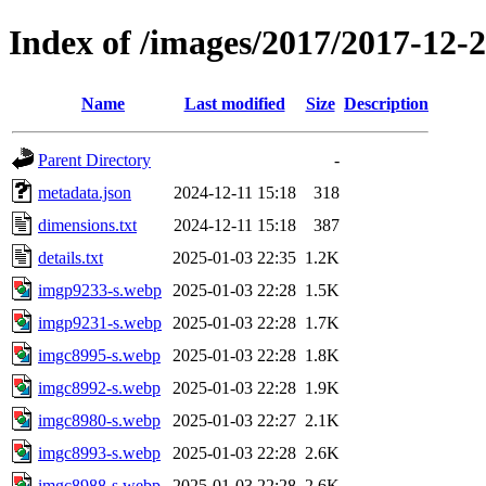
Index of /images/2017/2017-12-
Name
Last modified
Size
Description
Parent Directory
-
metadata.json
2024-12-11 15:18
318
dimensions.txt
2024-12-11 15:18
387
details.txt
2025-01-03 22:35
1.2K
imgp9233-s.webp
2025-01-03 22:28
1.5K
imgp9231-s.webp
2025-01-03 22:28
1.7K
imgc8995-s.webp
2025-01-03 22:28
1.8K
imgc8992-s.webp
2025-01-03 22:28
1.9K
imgc8980-s.webp
2025-01-03 22:27
2.1K
imgc8993-s.webp
2025-01-03 22:28
2.6K
imgc8988-s.webp
2025-01-03 22:28
2.6K